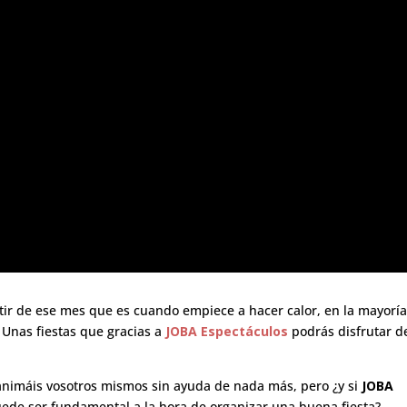
rtir de ese mes que es cuando empiece a hacer calor, en la mayorí
 Unas fiestas que gracias a
JOBA Espectáculos
podrás disfrutar d
 animáis vosotros mismos sin ayuda de nada más, pero ¿y si
JOBA
ede ser fundamental a la hora de organizar una buena fiesta?