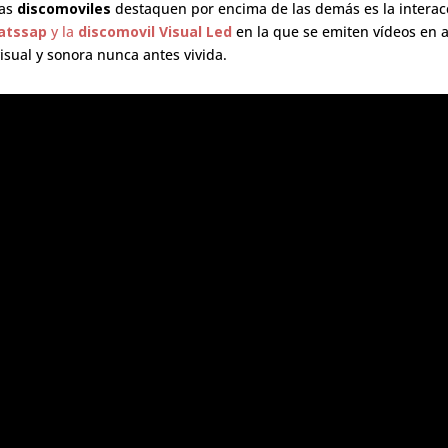
ras
discomoviles
destaquen por encima de las demás es la interac
atssap
y la
discomovil Visual Led
en la que se emiten vídeos en a
isual y sonora nunca antes vivida.